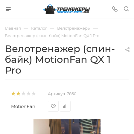
—
—
—
Главная
Каталог
Велотренажеры
Велотренажер (спин-байк) MotionFan QX 1 Pro
Велотренажер (спин-
байк) MotionFan QX 1
Pro
Артикул:
7860
MotionFan