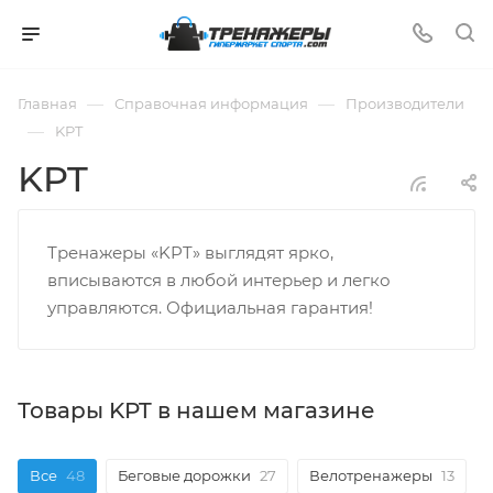
—
—
Главная
Справочная информация
Производители
—
KPT
KPT
Тренажеры «KPT» выглядят ярко,
вписываются в любой интерьер и легко
управляются. Официальная гарантия!
Товары KPT в нашем магазине
Все
48
Беговые дорожки
27
Велотренажеры
13