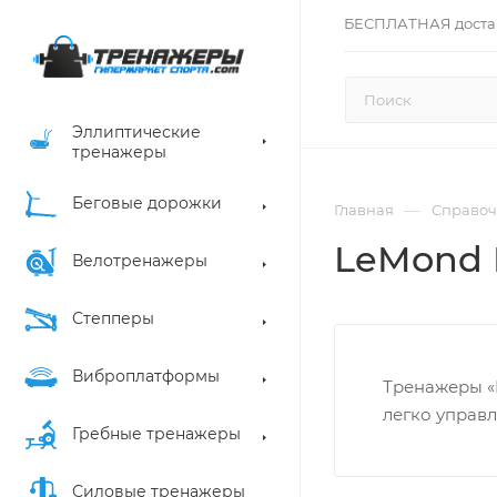
БЕСПЛАТНАЯ доста
Эллиптические
тренажеры
Беговые дорожки
—
Главная
Справоч
LeMond 
Велотренажеры
Степперы
Виброплатформы
Тренажеры «L
легко управ
Гребные тренажеры
Силовые тренажеры