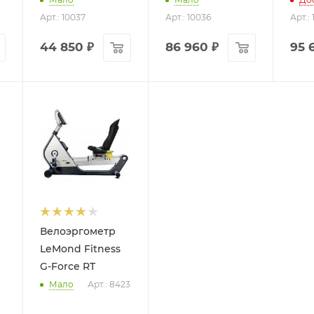
Арт.: 10037
Арт.: 10036
Арт.:
44 850
₽
86 960
₽
95 
Велоэргометр
LeMond Fitness
G-Force RT
Мало
Арт.: 8423