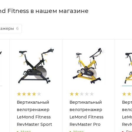
d Fitness в нашем магазине
нажеры
6
Вертикальный
Вертикальный
Вер
велотренажер
велотренажер
вел
LeMond Fitness
LeMond Fitness
LeMo
RevMaster Sport
RevMaster Pro
RevM
Мало
Мало
До