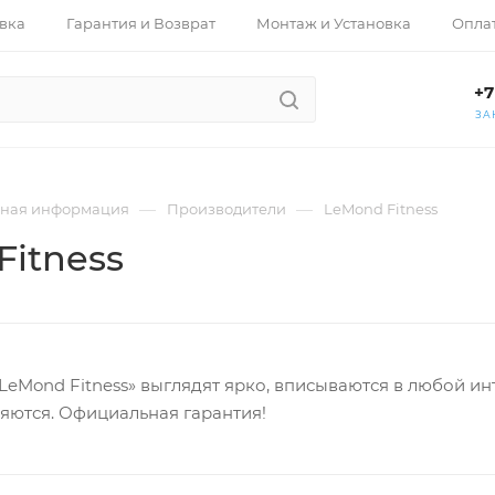
вка
Гарантия и Возврат
Монтаж и Установка
Опла
+7
ЗА
—
—
ная информация
Производители
LeMond Fitness
Fitness
eMond Fitness» выглядят ярко, вписываются в любой ин
ляются. Официальная гарантия!