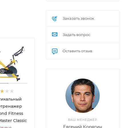
Заказать звонок
Задать вопрос
Оставить отзыв
тикальный
отренажер
nd Fitness
aster Classic
ВАШ МЕНЕДЖЕР
Евгений Корягин
ступно