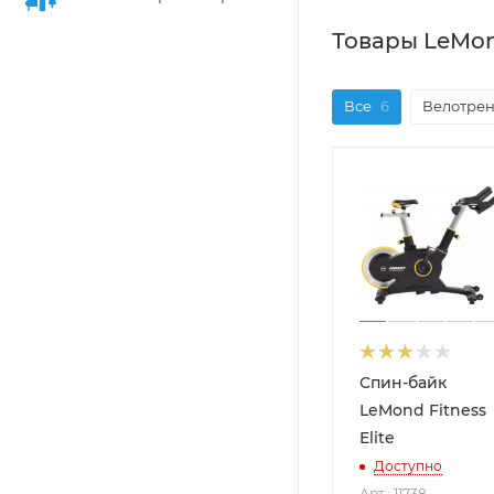
Товары LeMon
Все
6
Велотре
Спин-байк
LeMond Fitness
Elite
Доступно
Арт.: 11738