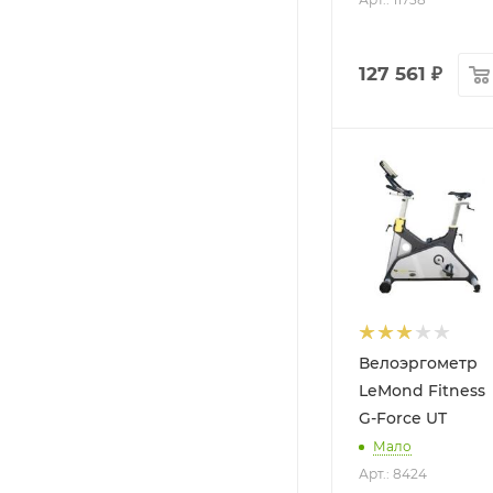
127 561
₽
Велоэргометр
LeMond Fitness
G-Force UT
Мало
Арт.: 8424