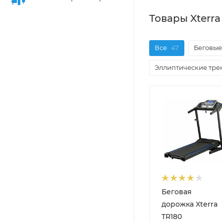
Товары Xterr
Все
47
Беговые
Эллиптические тр
Беговая
дорожка Xterra
TR180