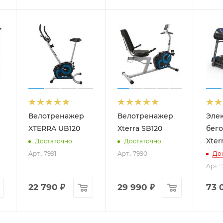
Велотренажер
Велотренажер
Эле
XTERRA UB120
Xterra SB120
бег
Xter
Достаточно
Достаточно
Арт.: 7991
Арт.: 7990
До
Арт.: 
22 790
₽
29 990
₽
73 