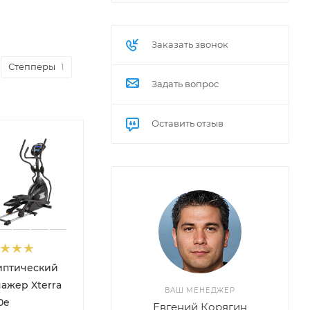
Заказать звонок
Степперы
1
Задать вопрос
Оставить отзыв
иптический
ажер Xterra
ВАШ МЕНЕДЖЕР
0e
Евгений Корягин