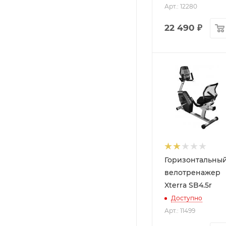
Арт.: 12280
22 490
₽
Горизонтальны
велотренажер
Xterra SB4.5r
Доступно
Арт.: 11499