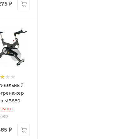
275
₽
тикальный
отренажер
ra MB880
ступно
10912
585
₽