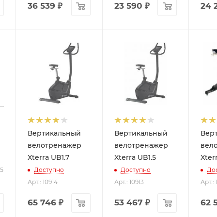
36 539
₽
23 590
₽
24 
Вертикальный
Вертикальный
Вер
велотренажер
велотренажер
вел
Xterra UB1.7
Xterra UB1.5
Xter
15
Доступно
Доступно
До
Арт.: 10914
Арт.: 10913
Арт.: 
65 746
₽
53 467
₽
62 