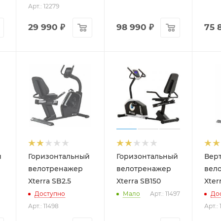
Арт.: 12279
29 990
₽
98 990
₽
75 
й
Горизонтальный
Горизонтальный
Вер
велотренажер
велотренажер
вел
Xterra SB2.5
Xterra SB150
Xter
Доступно
Мало
Арт.: 11497
До
Арт.: 11498
Арт.: 