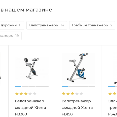
a в нашем магазине
 дорожки
11
Велотренажеры
14
Гребные тренажеры
2
енажеры
19
Велотренажер
Велотренажер
Элл
складной Xterra
складной Xterra
трен
FB360
FB150
FS4.