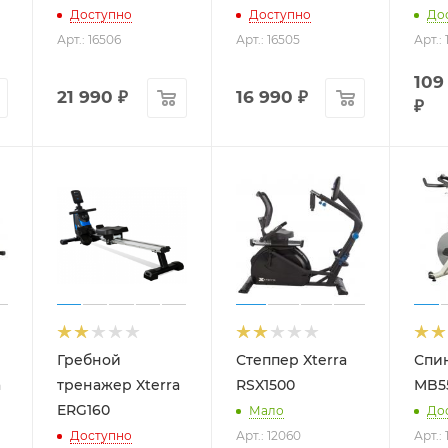
Доступно
Доступно
До
Арт.: 16506
Арт.: 16505
Арт.:
109
21 990
₽
16 990
₽
₽
Гребной
Степпер Xterra
Спин
a
тренажер Xterra
RSX1500
MB5
ERG160
Мало
До
Доступно
Арт.: 12060
Арт.: 