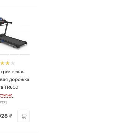
ктрическая
овая дорожка
ra TR600
ступно
7731
028
₽