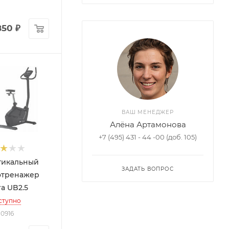
850
₽
ВАШ МЕНЕДЖЕР
Алёна Артамонова
+7 (495) 431 - 44 -00 (доб. 105)
тикальный
ЗАДАТЬ ВОПРОС
отренажер
ra UB2.5
ступно
10916