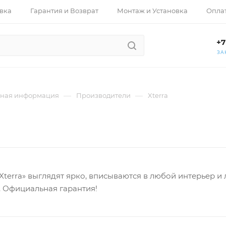
вка
Гарантия и Возврат
Монтаж и Установка
Опла
+7
ЗА
—
—
ная информация
Производители
Xterra
terra» выглядят ярко, вписываются в любой интерьер и 
. Официальная гарантия!