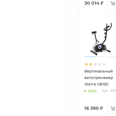
30 014
₽
Вертикальный
велотренажер
Xterra UB150
Мало
Арт.: 109
16 390
₽