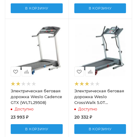
В КОРЗИНУ
В КОРЗИНУ
Электрическая беговая
Электрическая беговая
дорожка Weslo Cadence
дорожка Weslo
GTX (WLTL29508)
CrossWalk 5.0T
(WLTL29310)
Доступно
Доступно
23 993
₽
20 332
₽
В КОРЗИНУ
В КОРЗИНУ