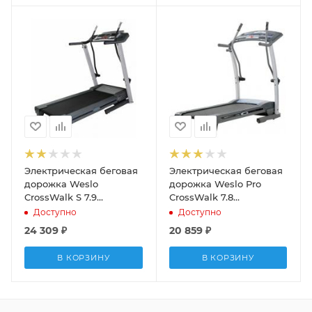
Электрическая беговая
Электрическая беговая
дорожка Weslo
дорожка Weslo Pro
CrossWalk S 7.9
CrossWalk 7.8
(WLTL37309)
(WLTL37308)
Доступно
Доступно
24 309
₽
20 859
₽
В КОРЗИНУ
В КОРЗИНУ