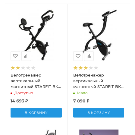
Велотренажер
Велотренажер
вертикальный
вертикальный
магнитный STARFIT BK-
магнитный STARFIT BK-
108 X- bike
109 X- bike Vogue
Доступно
Мало
14 693
₽
7 890
₽
В КОРЗИНУ
В КОРЗИНУ