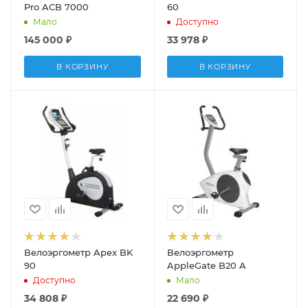
Pro ACB 7000
60
Мало
Доступно
145 000
₽
33 978
₽
В КОРЗИНУ
В КОРЗИНУ
Велоэргометр Apex BK
Велоэргометр
90
AppleGate B20 A
Доступно
Мало
34 808
₽
22 690
₽