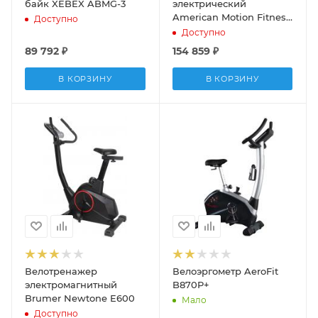
байк XEBEX ABMG-3
электрический
American Motion Fitness
Доступно
R9080
Доступно
89 792
₽
154 859
₽
В КОРЗИНУ
В КОРЗИНУ
Велотренажер
Велоэргометр AeroFit
электромагнитный
B870P+
Brumer Newtone E600
Мало
Доступно